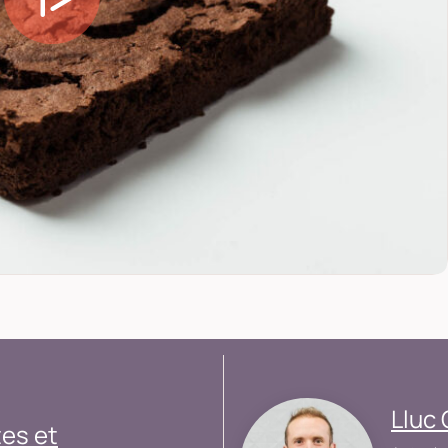
Lluc 
tes et