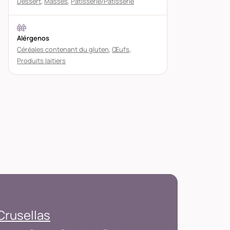
Dessert
,
Masses
,
Pâtisserie/Pâtisserie
Alérgenos
Céréales contenant du gluten
,
Œufs
,
Produits laitiers
Crusellas