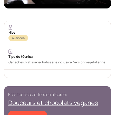
Nivel
Avancée
Tipo de técnica
Ganaches
,
Pâtisserie
,
Pâtisserie inclusive
,
Version végétalienne
Esta técnica pertenece al curso:
Douceurs et chocolats véganes