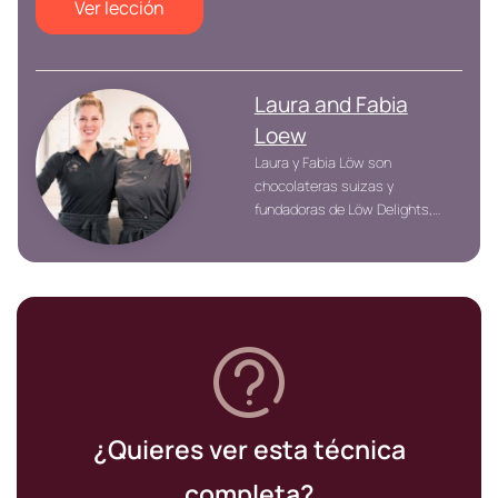
Ver lección
Laura and Fabia
Loew
Laura y Fabia Löw son
chocolateras suizas y
fundadoras de Löw Delights,
donde crean postres y dulces
veganos de alto nivel con
chocolate.
¿Quieres ver esta técnica
completa?