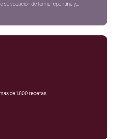
e su vocación de forma repentina y
postar por su pasión.Tras pasar por
estaurantes de prestigio adquiere una
ersonalidad y estilo en la cocina.
más de 1.800 recetas.