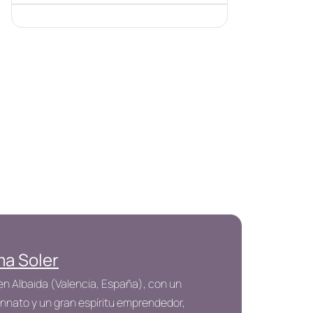
a Soler
en Albaida (Valencia, España), con un
innato y un gran espíritu emprendedor,