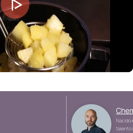
Chem
Nacido 
talento 