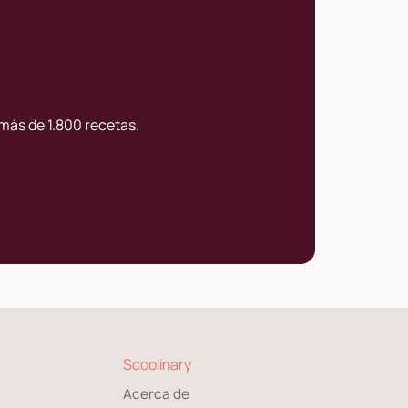
más de 1.800 recetas.
Scoolinary
Acerca de