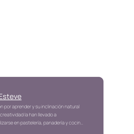
 Esteve
n por aprender y su inclinación natural
 creatividad la han llevado a
izarse en pastelería, panadería y cocina
uardia, desempeñándose como chef,